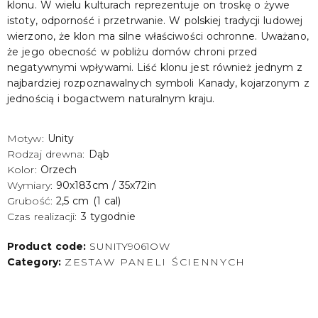
klonu. W wielu kulturach reprezentuje on troskę o żywe
istoty, odporność i przetrwanie. W polskiej tradycji ludowej
wierzono, że klon ma silne właściwości ochronne. Uważano,
że jego obecność w pobliżu domów chroni przed
negatywnymi wpływami. Liść klonu jest również jednym z
najbardziej rozpoznawalnych symboli Kanady, kojarzonym z
jednością i bogactwem naturalnym kraju.
Motyw:
Unity
Rodzaj drewna:
Dąb
Kolor:
Orzech
Wymiary:
90x183cm / 35x72in
Grubość:
2,5 cm (1 cal)
Czas realizacji:
3 tygodnie
Product code:
SUNITY9061OW
Category:
ZESTAW PANELI ŚCIENNYCH