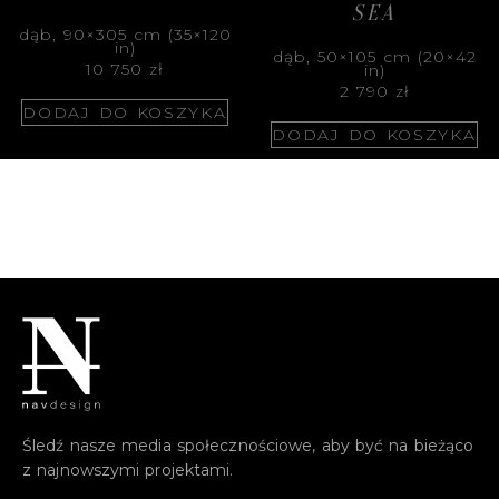
SEA
dąb, 90×305 cm (35×120
in)
dąb, 50×105 cm (20×42
10 750
zł
in)
2 790
zł
DODAJ DO KOSZYKA
DODAJ DO KOSZYKA
Śledź nasze media społecznościowe, aby być na bieżąco
z najnowszymi projektami.