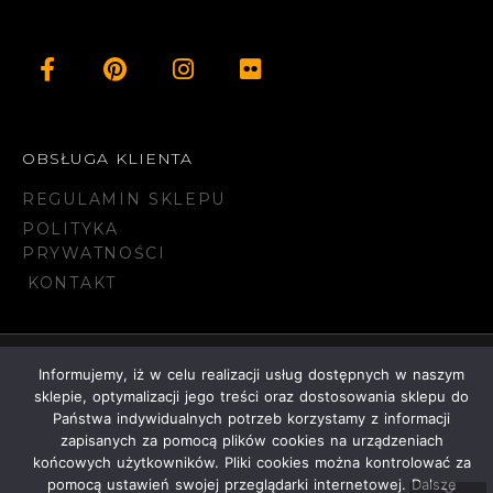
OBSŁUGA KLIENTA
REGULAMIN SKLEPU
POLITYKA
PRYWATNOŚCI
KONTAKT
Informujemy, iż w celu realizacji usług dostępnych w naszym
© 2023 NAVDESIGN
sklepie, optymalizacji jego treści oraz dostosowania sklepu do
Państwa indywidualnych potrzeb korzystamy z informacji
zapisanych za pomocą plików cookies na urządzeniach
końcowych użytkowników. Pliki cookies można kontrolować za
ANGIELSKI
POLSKI
pomocą ustawień swojej przeglądarki internetowej. Dalsze