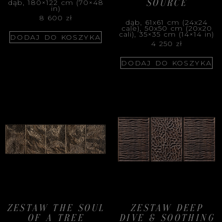
SOURCE
dąb, 180×122 cm (70×48
in)
8 600
zł
dąb, 61x61 cm (24x24
cale), 50x50 cm (20x20
cali), 35×35 cm (14×14 in)
DODAJ DO KOSZYKA
4 250
zł
DODAJ DO KOSZYKA
ZESTAW THE SOUL
ZESTAW DEEP
OF A TREE
DIVE & SOOTHING