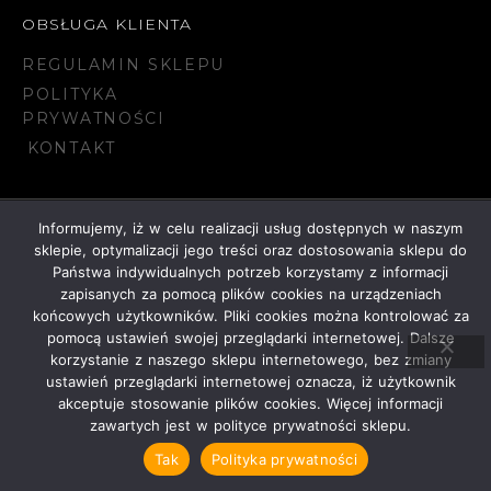
OBSŁUGA KLIENTA
REGULAMIN SKLEPU
POLITYKA
PRYWATNOŚCI
KONTAKT
Informujemy, iż w celu realizacji usług dostępnych w naszym
© 2023 NAVDESIGN
sklepie, optymalizacji jego treści oraz dostosowania sklepu do
Państwa indywidualnych potrzeb korzystamy z informacji
zapisanych za pomocą plików cookies na urządzeniach
końcowych użytkowników. Pliki cookies można kontrolować za
ANGIELSKI
POLSKI
pomocą ustawień swojej przeglądarki internetowej. Dalsze
korzystanie z naszego sklepu internetowego, bez zmiany
ustawień przeglądarki internetowej oznacza, iż użytkownik
akceptuje stosowanie plików cookies. Więcej informacji
zawartych jest w polityce prywatności sklepu.
Tak
Polityka prywatności