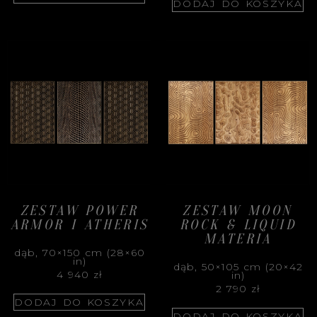
DODAJ DO KOSZYKA
ZESTAW POWER
ZESTAW MOON
ARMOR I ATHERIS
ROCK & LIQUID
MATERIA
dąb, 70×150 cm (28×60
in)
dąb, 50×105 cm (20×42
4 940
zł
in)
2 790
zł
DODAJ DO KOSZYKA
DODAJ DO KOSZYKA