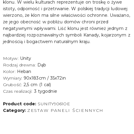
klonu. W wielu kulturach reprezentuje on troskę o żywe
istoty, odporność i przetrwanie. W polskiej tradycji ludowej
wierzono, że klon ma silne właściwości ochronne. Uważano,
że jego obecność w pobliżu domów chroni przed
negatywnymi wpływami. Liść klonu jest również jednym z
najbardziej rozpoznawalnych symboli Kanady, kojarzonym z
jednością i bogactwem naturalnym kraju.
Motyw:
Unity
Rodzaj drewna:
Dąb
Kolor:
Heban
Wymiary:
90x183cm / 35x72in
Grubość:
2,5 cm (1 cal)
Czas realizacji:
3 tygodnie
Product code:
SUNITY9061OE
Category:
ZESTAW PANELI ŚCIENNYCH