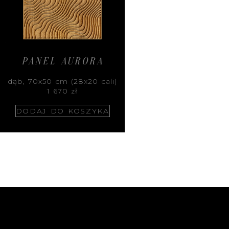
PANEL AURORA
dąb, 70x50 cm (28x20 cali)
1 670
zł
DODAJ DO KOSZYKA