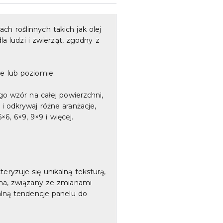
h roślinnych takich jak olej
a ludzi i zwierząt, zgodny z
e lub poziomie.
go wzór na całej powierzchni,
i odkrywaj różne aranżacje,
6, 6×9, 9×9 i więcej.
ryzuje się unikalną teksturą,
wna, związany ze zmianami
alną tendencje panelu do