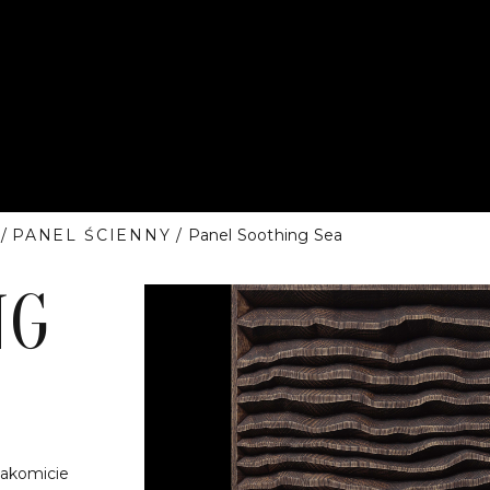
/
PANEL ŚCIENNY
/ Panel Soothing Sea
NG
nakomicie