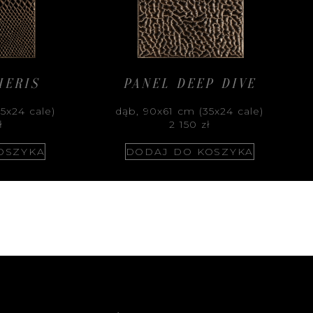
HERIS
PANEL DEEP DIVE
5x24 cale)
dąb, 90x61 cm (35x24 cale)
ł
2 150
zł
OSZYKA
DODAJ DO KOSZYKA