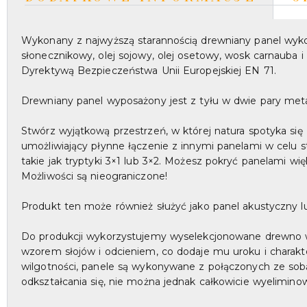
Wykonany z najwyższą starannością drewniany panel wykoń
słonecznikowy, olej sojowy, olej osetowy, wosk carnauba i
Dyrektywą Bezpieczeństwa Unii Europejskiej EN 71.
Drewniany panel wyposażony jest z tyłu w dwie pary meta
Stwórz wyjątkową przestrzeń, w której natura spotyka się
umożliwiający płynne łączenie z innymi panelami w celu s
takie jak tryptyki 3×1 lub 3×2. Możesz pokryć panelami więk
Możliwości są nieograniczone!
Produkt ten może również służyć jako panel akustyczny lu
Do produkcji wykorzystujemy wyselekcjonowane drewno w na
wzorem słojów i odcieniem, co dodaje mu uroku i charakt
wilgotności, panele są wykonywane z połączonych ze sobą 
odkształcania się, nie można jednak całkowicie wyelimino