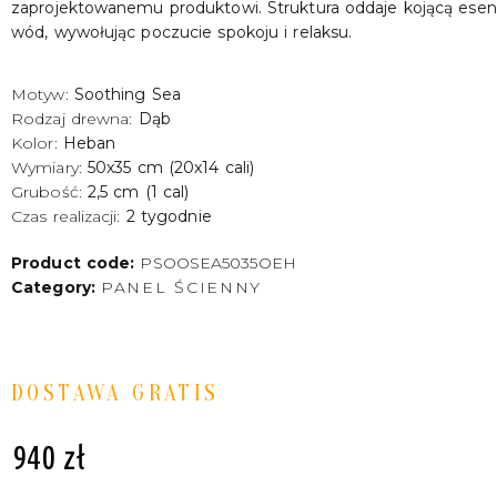
zaprojektowanemu produktowi. Struktura oddaje kojącą esen
wód, wywołując poczucie spokoju i relaksu.
Motyw:
Soothing Sea
Rodzaj drewna:
Dąb
Kolor:
Heban
Wymiary:
50x35 cm (20x14 cali)
Grubość:
2,5 cm (1 cal)
Czas realizacji:
2 tygodnie
Product code:
PSOOSEA5035OEH
Category:
PANEL ŚCIENNY
DOSTAWA GRATIS
940
zł