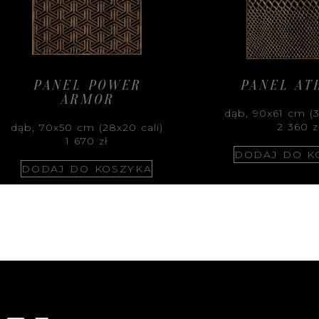
PANEL POWER
PANEL AT
ARMOR
dąb, 90x61 cm (3
2 360
z
dąb, 70x50 cm (28x20 cali)
1 670
zł
DODAJ DO K
DODAJ DO KOSZYKA