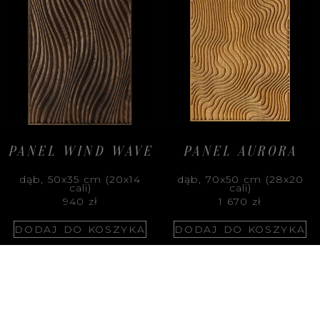
PANEL WIND WAVE
PANEL AURORA
dąb, 50x35 cm (20x14
dąb, 70x50 cm (28x20
cali)
cali)
940
zł
1 670
zł
DODAJ DO KOSZYKA
DODAJ DO KOSZYKA