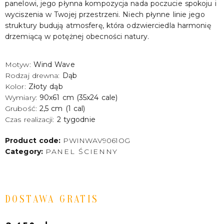
panelowi, jego płynna kompozycja nada poczucie spokoju i
wyciszenia w Twojej przestrzeni. Niech płynne linie jego
struktury budują atmosferę, która odzwierciedla harmonię
drzemiącą w potężnej obecności natury.
Motyw:
Wind Wave
Rodzaj drewna:
Dąb
Kolor:
Złoty dąb
Wymiary:
90x61 cm (35x24 cale)
Grubość:
2,5 cm (1 cal)
Czas realizacji:
2 tygodnie
Product code:
PWINWAV9061OG
Category:
PANEL ŚCIENNY
DOSTAWA GRATIS