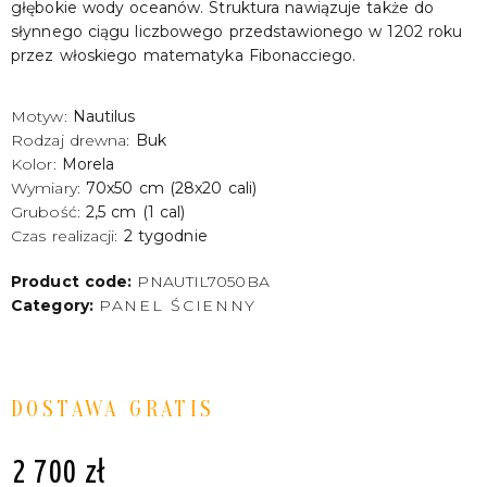
głębokie wody oceanów. Struktura nawiązuje także do
słynnego ciągu liczbowego przedstawionego w 1202 roku
przez włoskiego matematyka Fibonacciego.
Motyw:
Nautilus
Rodzaj drewna:
Buk
Kolor:
Morela
Wymiary:
70x50 cm (28x20 cali)
Grubość:
2,5 cm (1 cal)
Czas realizacji:
2 tygodnie
Product code:
PNAUTIL7050BA
Category:
PANEL ŚCIENNY
DOSTAWA GRATIS
2 700
zł