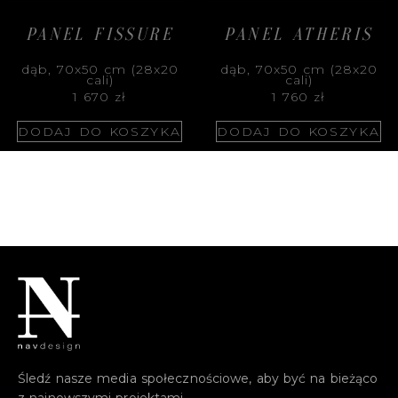
PANEL FISSURE
PANEL ATHERIS
dąb, 70x50 cm (28x20
dąb, 70x50 cm (28x20
cali)
cali)
1 670
zł
1 760
zł
DODAJ DO KOSZYKA
DODAJ DO KOSZYKA
Śledź nasze media społecznościowe, aby być na bieżąco