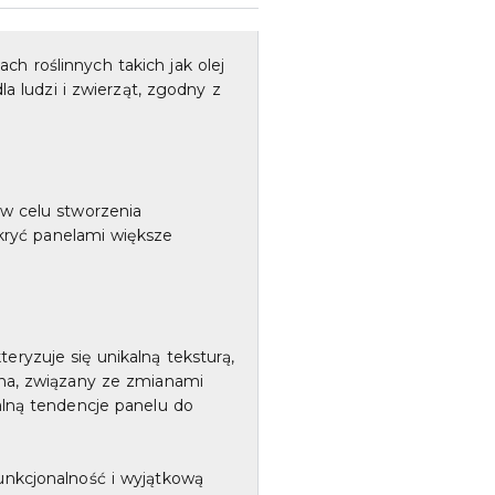
h roślinnych takich jak olej
a ludzi i zwierząt, zgodny z
 w celu stworzenia
okryć panelami większe
ryzuje się unikalną teksturą,
wna, związany ze zmianami
alną tendencje panelu do
unkcjonalność i wyjątkową