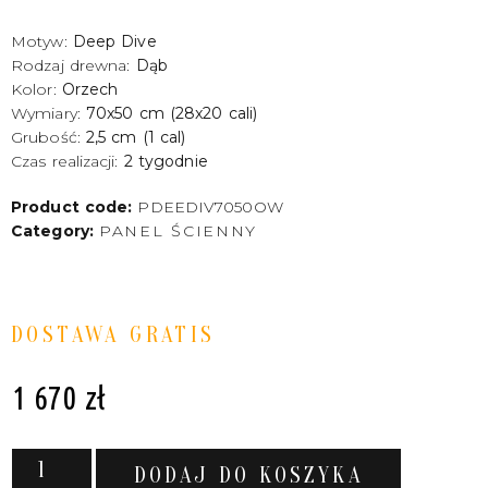
Motyw:
Deep Dive
Rodzaj drewna:
Dąb
Kolor:
Orzech
Wymiary:
70x50 cm (28x20 cali)
Grubość:
2,5 cm (1 cal)
Czas realizacji:
2 tygodnie
Product code:
PDEEDIV7050OW
Category:
PANEL ŚCIENNY
DOSTAWA GRATIS
1 670
zł
DODAJ DO KOSZYKA