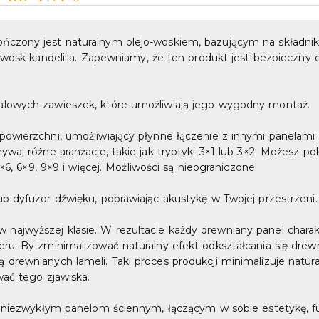
czony jest naturalnym olejo-woskiem, bazującym na składnikac
 wosk kandelilla. Zapewniamy, że ten produkt jest bezpieczny dl
alowych zawieszek, które umożliwiają jego wygodny montaż.
powierzchni, umożliwiający płynne łączenie z innymi panelami
waj różne aranżacje, takie jak tryptyki 3×1 lub 3×2. Możesz p
×6, 6×9, 9×9 i więcej. Możliwości są nieograniczone!
b dyfuzor dźwięku, poprawiając akustykę w Twojej przestrzeni.
jwyższej klasie. W rezultacie każdy drewniany panel charakte
eru. By zminimalizować naturalny efekt odkształcania się dre
drewnianych lameli. Taki proces produkcji minimalizuje natur
wać tego zjawiska.
ym niezwykłym panelom ściennym, łączącym w sobie estetykę, f