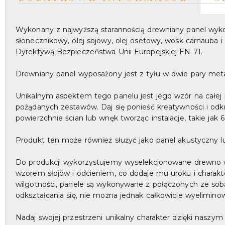
Wykonany z najwyższą starannością drewniany panel wykoń
słonecznikowy, olej sojowy, olej osetowy, wosk carnauba i
Dyrektywą Bezpieczeństwa Unii Europejskiej EN 71.
Drewniany panel wyposażony jest z tyłu w dwie pary met
Unikalnym aspektem tego panelu jest jego wzór na całej 
pożądanych zestawów. Daj się ponieść kreatywności i odkry
powierzchnie ścian lub wnęk tworząc instalacje, takie jak 6
Produkt ten może również służyć jako panel akustyczny lu
Do produkcji wykorzystujemy wyselekcjonowane drewno w na
wzorem słojów i odcieniem, co dodaje mu uroku i charakt
wilgotności, panele są wykonywane z połączonych ze sobą 
odkształcania się, nie można jednak całkowicie wyelimino
Nadaj swojej przestrzeni unikalny charakter dzięki nasz