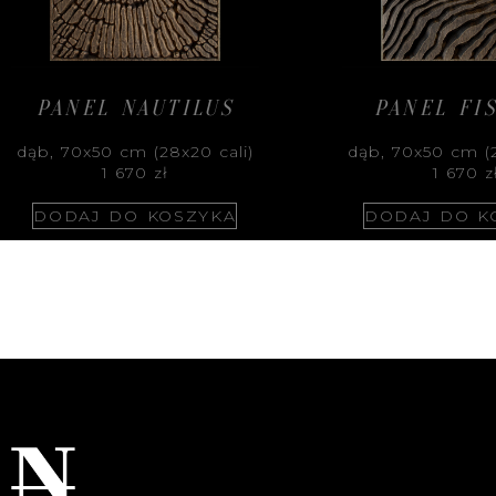
PANEL NAUTILUS
PANEL FI
dąb, 70x50 cm (28x20 cali)
dąb, 70x50 cm (2
1 670
zł
1 670
z
DODAJ DO KOSZYKA
DODAJ DO K