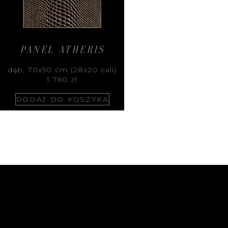
PANEL ATHERIS
dąb, 70x50 cm (28x20 cali)
1 760
zł
DODAJ DO KOSZYKA