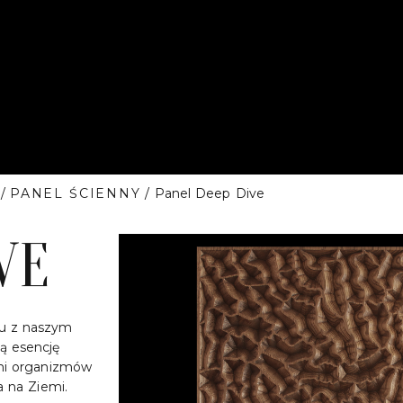
/
PANEL ŚCIENNY
/ Panel Deep Dive
VE
nu z naszym
ą esencję
ami organizmów
a na Ziemi.