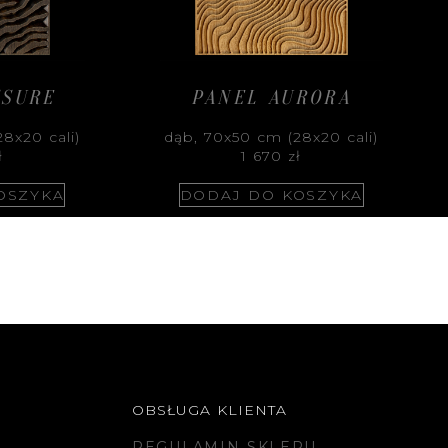
SSURE
PANEL AURORA
8x20 cali)
dąb, 70x50 cm (28x20 cali)
ł
1 670
zł
OSZYKA
DODAJ DO KOSZYKA
OBSŁUGA KLIENTA
REGULAMIN SKLEPU