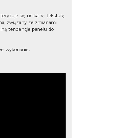
ryzuje się unikalną teksturą,
wna, związany ze zmianami
alną tendencje panelu do
we wykonanie.