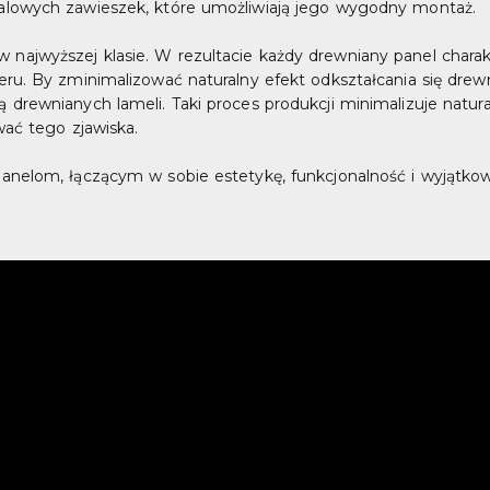
alowych zawieszek, które umożliwiają jego wygodny montaż.
jwyższej klasie. W rezultacie każdy drewniany panel charakte
eru. By zminimalizować naturalny efekt odkształcania się dre
drewnianych lameli. Taki proces produkcji minimalizuje natur
wać tego zjawiska.
anelom, łączącym w sobie estetykę, funkcjonalność i wyjątko