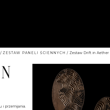
/
ZESTAW PANELI ŚCIENNYCH
/ Zestaw Drift in Aether
IN
u i przemijania.