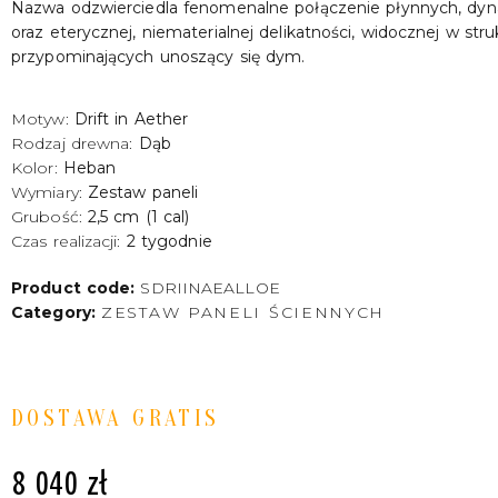
Nazwa odzwierciedla fenomenalne połączenie płynnych, dyna
oraz eterycznej, niematerialnej delikatności, widocznej w str
przypominających unoszący się dym.
Motyw:
Drift in Aether
Rodzaj drewna:
Dąb
Kolor:
Heban
Wymiary:
Zestaw paneli
Grubość:
2,5 cm (1 cal)
Czas realizacji:
2 tygodnie
Product code:
SDRIINAEALLOE
Category:
ZESTAW PANELI ŚCIENNYCH
DOSTAWA GRATIS
8 040
zł