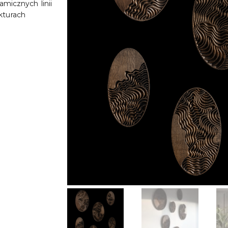
micznych linii
ukturach