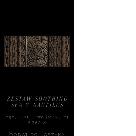
ZESTAW SOOTHING
SEA & NAUTILUS
dąb, 90×183 cm (35×72 in)
6 360
zł
DODAJ DO KOSZYKA