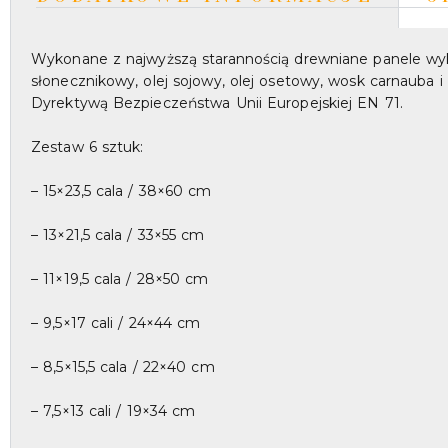
Wykonane z najwyższą starannością drewniane panele wyko
słonecznikowy, olej sojowy, olej osetowy, wosk carnauba i
Dyrektywą Bezpieczeństwa Unii Europejskiej EN 71.
Zestaw 6 sztuk:
– 15×23,5 cala / 38×60 cm
– 13×21,5 cala / 33×55 cm
– 11×19,5 cala / 28×50 cm
– 9,5×17 cali / 24×44 cm
– 8,5×15,5 cala / 22×40 cm
– 7,5×13 cali / 19×34 cm