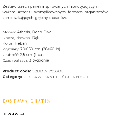
Zestaw trzech paneli inspirowanych hipnotyzującymi
wężami Atheris i skomplikowanymi formami organizmów
zamieszkujących głębiny oceanów.
Motyw:
Atheris, Deep Dive
Rodzaj drewna:
Dąb
Kolor:
Heban
Wymiary:
70×150 cm (28×60 in)
Grubość:
2,5 cm (1 cal)
Czas realizacji:
3 tygodnie
Product code:
S2DD1AT7050OE
Category:
ZESTAW PANELI ŚCIENNYCH
DOSTAWA GRATIS