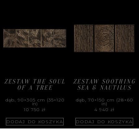
ZESTAW THE SOUL
ZESTAW SOOTHING
OF A TREE
SEA & NAUTILUS
dąb, 90×305 cm (35×120
dąb, 70×150 cm (28×60
in)
in)
10 750
zł
4 940
zł
DODAJ DO KOSZYKA
DODAJ DO KOSZYKA