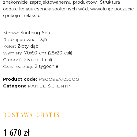
znakomicie zaprojektowanemu produktowi. Struktura
oddaje kojącą esencję spokojnych wód, wywołując poczucie
spokoju i relaksu.
Motyw:
Soothing Sea
Rodzaj drewna:
Dąb
Kolor:
Złoty dąb
Wymiary:
70x50 cm (28x20 cali)
Grubość:
2,5 cm (1 cal)
Czas realizacji:
2 tygodnie
Product code:
PSOOSEA7050OG
Category:
PANEL ŚCIENNY
DOSTAWA GRATIS
1 670
zł