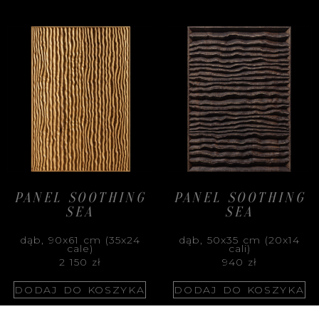
PANEL SOOTHING
PANEL SOOTHING
SEA
SEA
dąb, 90x61 cm (35x24
dąb, 50x35 cm (20x14
cale)
cali)
2 150
zł
940
zł
DODAJ DO KOSZYKA
DODAJ DO KOSZYKA