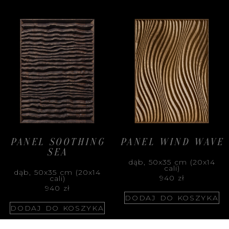
PANEL SOOTHING
PANEL WIND WAVE
SEA
dąb, 50x35 cm (20x14
cali)
dąb, 50x35 cm (20x14
940
zł
cali)
940
zł
DODAJ DO KOSZYKA
DODAJ DO KOSZYKA