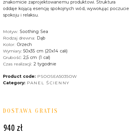
znakomicie zaprojektowanemu produktowi. Struktura
oddaje kojącą esencję spokojnych wód, wywołując poczucie
spokoju i relaksu.
Motyw:
Soothing Sea
Rodzaj drewna:
Dąb
Kolor:
Orzech
Wymiary:
50x35 cm (20x14 cali)
Grubość:
2,5 cm (1 cal)
Czas realizacji:
2 tygodnie
Product code:
PSOOSEA5035OW
Category:
PANEL ŚCIENNY
DOSTAWA GRATIS
940
zł