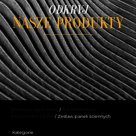
ODKRYJ
NASZE PRODUKTY
STRONA GŁÓWNA
/
DREWNIANA
PŁASKORZEŹBA
/ Zestaw paneli ściennych
Kategorie