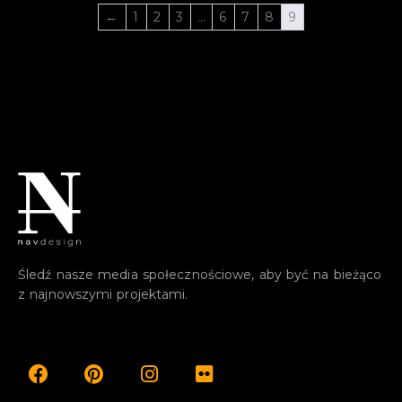
←
1
2
3
…
6
7
8
9
Śledź nasze media społecznościowe, aby być na bieżąco
z najnowszymi projektami.