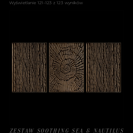
Wyświetlanie 121–123 z 123 wyników
ZESTAW SOOTHING SEA & NAUTILUS